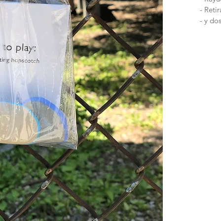
- Reti
- y do