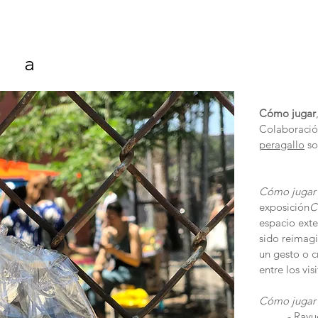
 a
Cómo jugar
Colaboración
peragallo
so
Cómo jugar
exposición
C
espacio exte
sido reimag
un gesto o 
entre los vis
Cómo jugar
- Rayu