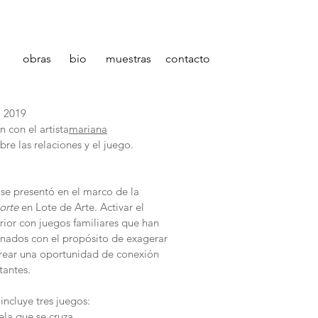
obras
bio
muestras
contacto
, 2019
 con el artista
mariana
bre las relaciones y el juego.
se presentó en el marco de la
orte
en Lote de Arte. Activar el
rior con juegos familiares que han
inados con el propósito de exagerar
crear una oportunidad de conexión
itantes.
incluye tres juegos:
ela que se cruza