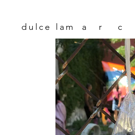
dulce la
m a r c