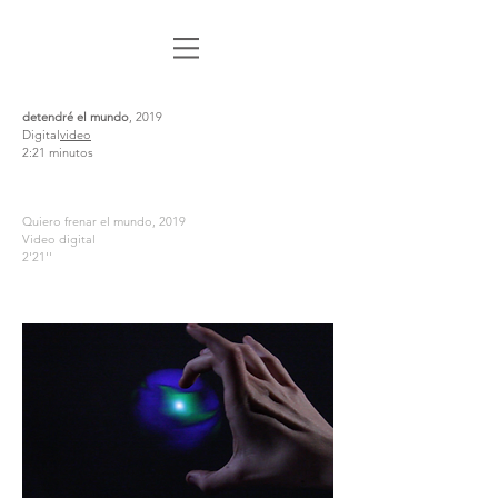
detendré el mundo
, 2019
Digital
video
2:21 minutos
Quiero frenar el mundo, 2019
Video digital
2'21''